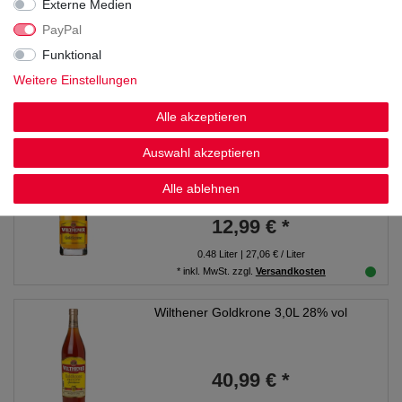
Externe Medien
Wilthener Goldkrone 12x0,20L 28% vol
PayPal
Funktional
31,99 € *
Weitere Einstellungen
2.4
Liter
| 13,33 € / Liter
Alle akzeptieren
*
inkl. MwSt.
zzgl.
Versandkosten
Auswahl akzeptieren
Wilthener Goldkrone 24x0,02L 28% vol
Alle ablehnen
12,99 € *
0.48
Liter
| 27,06 € / Liter
*
inkl. MwSt.
zzgl.
Versandkosten
Wilthener Goldkrone 3,0L 28% vol
40,99 € *