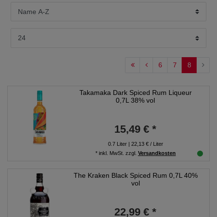
6
7
8
Takamaka Dark Spiced Rum Liqueur
0,7L 38% vol
15,49 € *
0.7
Liter
| 22,13 € / Liter
*
inkl. MwSt.
zzgl.
Versandkosten
The Kraken Black Spiced Rum 0,7L 40%
vol
22,99 € *