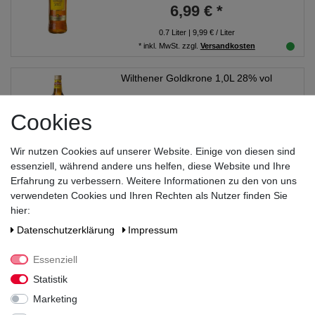
6,99 € *
0.7
Liter
| 9,99 € / Liter
*
inkl. MwSt.
zzgl.
Versandkosten
Wilthener Goldkrone 1,0L 28% vol
Cookies
9,99 € *
Wir nutzen Cookies auf unserer Website. Einige von diesen sind
1
Liter
| 9,99 € / Liter
essenziell, während andere uns helfen, diese Website und Ihre
*
inkl. MwSt.
zzgl.
Versandkosten
Erfahrung zu verbessern. Weitere Informationen zu den von uns
verwendeten Cookies und Ihren Rechten als Nutzer finden Sie
Wilthener Goldkrone 12x0,10L 28% vol
hier:
Daten­schutz­erklärung
Impressum
16,99 € *
Essenziell
1.2
Liter
| 14,16 € / Liter
Statistik
*
inkl. MwSt.
zzgl.
Versandkosten
Marketing