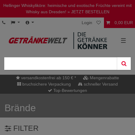
Hellinger Whiskyliköre: heimische und exotische Früchte vereint mit
Whisky aus Dresden!
» JETZT BESTELLEN
Login
0,00 EUR
☰
versandkostenfrei ab 150 € *
Mengenrabatte
bruchsichere Verpackung
schneller Versand
Top-Bewertungen
Brände
FILTER